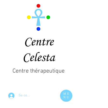
Centre
Celesta
Centre thérapeutique
ME
Se connecter
NU