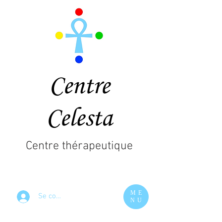
Centre
Celesta
Centre thérapeutique
ME
Se connecter
NU