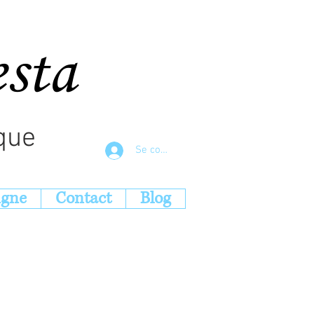
esta
que
Se connecter
igne
Contact
Blog