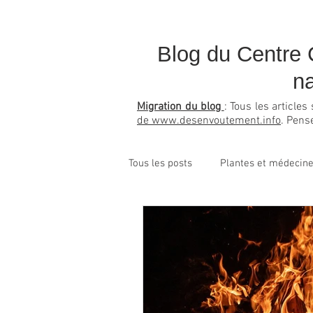
Blog du Centre C
na
Migration du blog
: Tous les article
de www.desenvoutement.info
. Pens
Tous les posts
Plantes et médecine