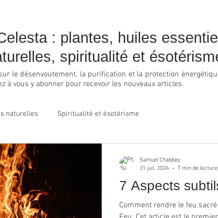
elesta : plantes, huiles essenti
turelles, spiritualité et ésotérism
s sur le désenvoutement, la purification et la protection énergéti
ez à vous y abonner pour recevoir les nouveaux articles.
s naturelles
Spiritualité et ésotérisme
Samuel Chabbey
31 juil. 2024
7 min de lecture
7 Aspects subti
Comment rendre le feu sacré
Feu. Cet article est le premier d'une série de quatre sur les