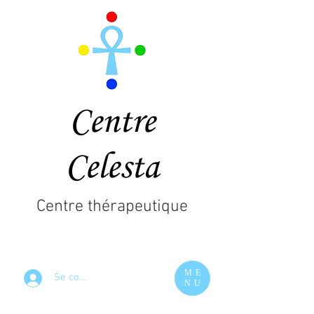
Centre
Celesta
Centre thérapeutique
ME
Se connecter
NU