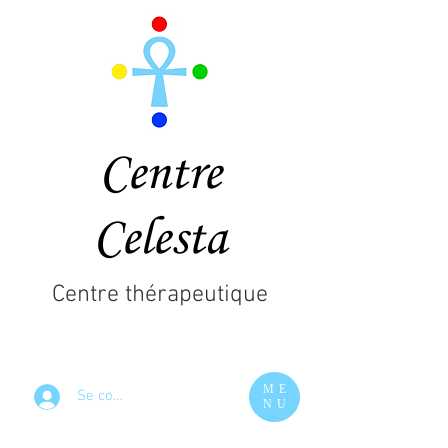
Centre
Celesta
Centre thérapeutique
ME
Se connecter
NU