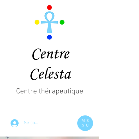
Centre
Celesta
Centre thérapeutique
ME
Se connecter
NU