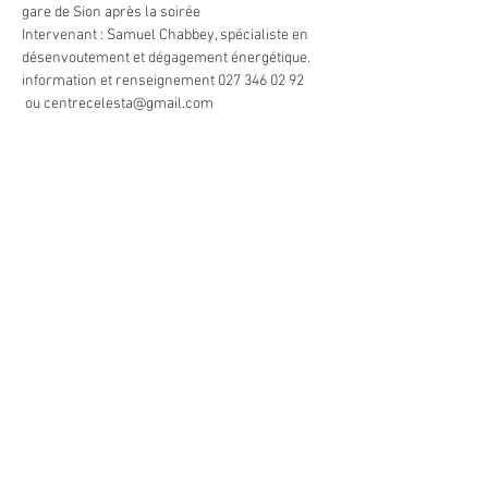
gare de Sion après la soirée
Intervenant : Samuel Chabbey, spécialiste en 
désenvoutement et dégagement énergétique.
information et renseignement 027 346 02 92 
 ou centrecelesta@gmail.com
Partager cet événement
Heures d'ouverture du Centre
En tout temps, selon rendez-vous convenu
ou selon les activités
Heures d'ouverture de la boutique
Sur rendez-vous