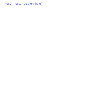
reconnecter au bien-être"
Partager cet événement
Heures d'ouverture du Centre
En tout temps, selon rendez-vous convenu
ou selon les activités
Heures d'ouverture de la boutique
Sur rendez-vous
Suivez-nous sur Facebook et Pinterest