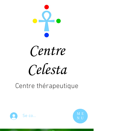
Centre
Celesta
Centre thérapeutique
ME
Se connecter
NU