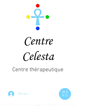
Centre
Celesta
Centre thérapeutique
ME
Se connecter
NU