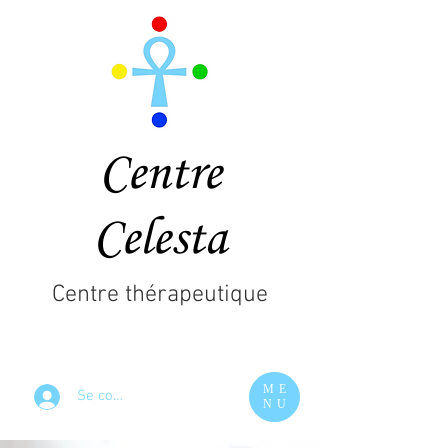
Centre
Celesta
Centre thérapeutique
ME
Se connecter
NU