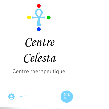
Centre
Celesta
Centre thérapeutique
ME
Se connecter
NU