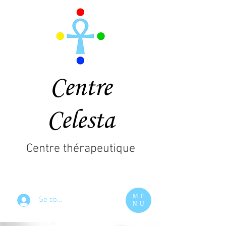
Centre
Celesta
Centre thérapeutique
ME
Se connecter
NU