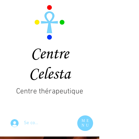
Centre
Celesta
Centre thérapeutique
ME
Se connecter
NU