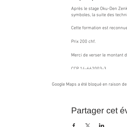
Après le stage Oku-Den Zenk
symboles, la suite des techni
Cette formation est reconn
Prix 200 chf.
Merci de verser le montant d
CCP 14-662003-3
IBAN CH85 0900 0000 1466
Au nom de Nathalie Massera
Google Maps a été bloqué en raison de
Rue de Lausanne 146
1950 Sion
Partager cet 
Il est possible de payer en 