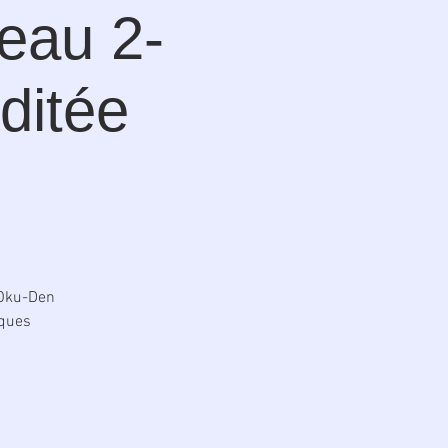
eau 2-
ditée
 Oku-Den
iques