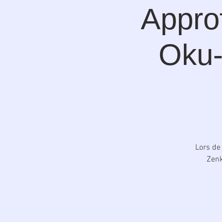
Appro
Oku-
Lors de
Zenk