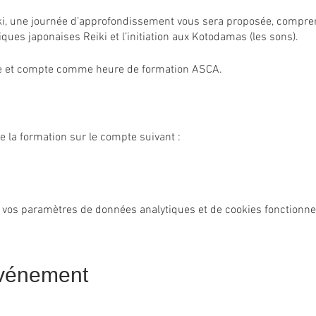
i, une journée d’approfondissement vous sera proposée, compren
ques japonaises Reiki et l’initiation aux Kotodamas (les sons).
ue et compte comme heure de formation ASCA.
e la formation sur le compte suivant :
 2003 3
z
 vos paramètres de données analytiques et de cookies fonctionne
événement
plusieurs fois. Pour cela, merci de prendre contact par téléphone