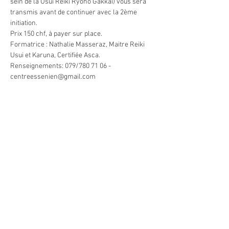
sein de la Usui Reiki Ryoho Gakkai) vous sera 
transmis avant de continuer avec la 2ème 
initiation.
Prix 150 chf, à payer sur place.
Formatrice : Nathalie Masseraz, Maitre Reiki 
Usui et Karuna, Certifiée Asca. 
Renseignements: 079/780 71 06 - 
centreessenien@gmail.com
Partager cet événement
Heures d'ouverture du Centre
En tout temps, selon rendez-vous convenu
ou selon les activités