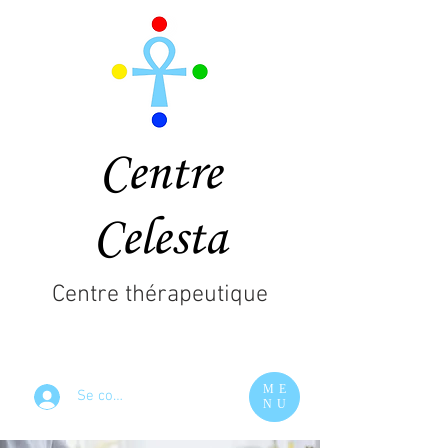
Centre
Celesta
Centre thérapeutique
ME
Se connecter
NU