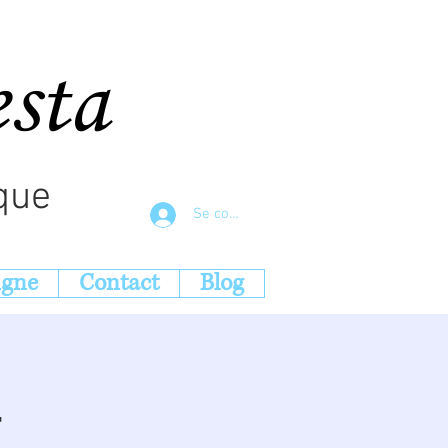
esta
que
Se connecter
igne
Contact
Blog
-