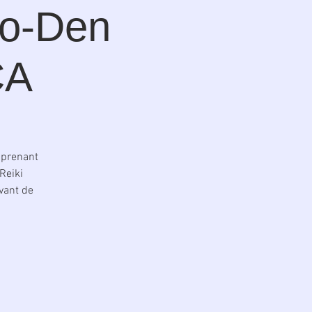
ho-Den
CA
mprenant
Reiki
vant de