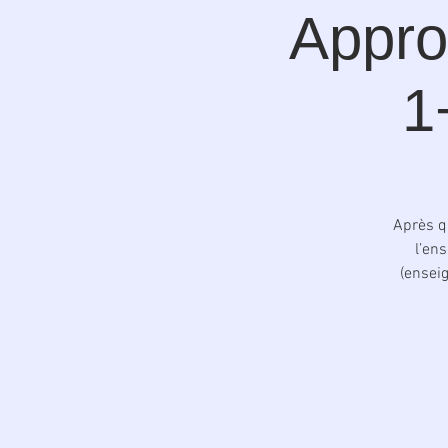
Appro
1
Après q
l’en
(ensei