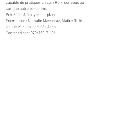
capable de pratiquer un soin Reiki sur vous ou 
sur une autre personne.
Prix 300chf, à payer sur place.
Formatrice : Nathalie Masseraz, Maitre Reiki 
Usui et Karuna, certifiée Asca
Contact direct 079/780-71-06
Partager cet événement
Heures d'ouverture du Centre
En tout temps, selon rendez-vous convenu
ou selon les activités
Heures d'ouverture de la boutique