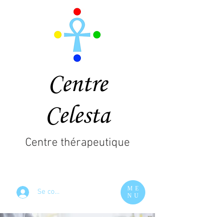
Centre
Celesta
Centre thérapeutique
ME
Se connecter
NU