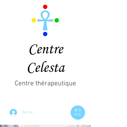
Centre
Celesta
Centre thérapeutique
ME
Se connecter
NU