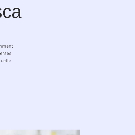
sca
tamment
verses
 cette