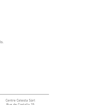
ls.
Centre Celesta Sàrl
Rue de Cretalla 25