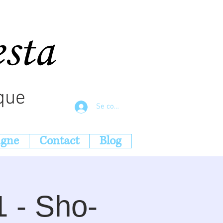
esta
que
Se connecter
igne
Contact
Blog
1 - Sho-