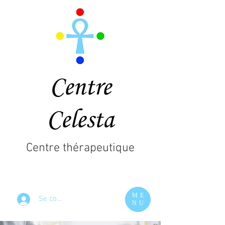
Centre
Celesta
Centre thérapeutique
ME
Se connecter
NU