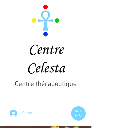
Centre
Celesta
Centre thérapeutique
ME
Se connecter
NU