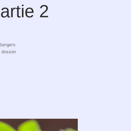
artie 2
 dangers
n dossier