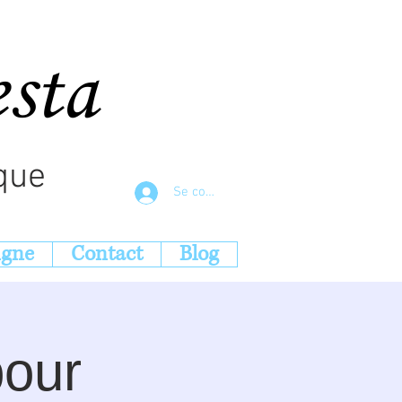
esta
que
Se connecter
igne
Contact
Blog
pour