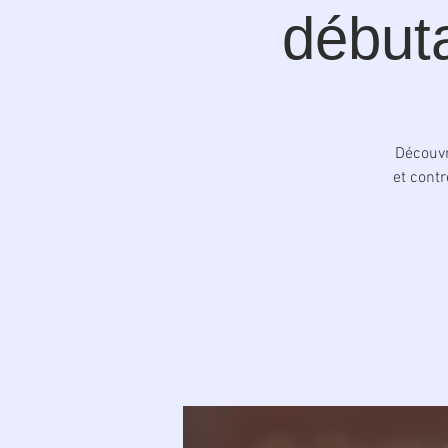
débuta
Découvr
et contr