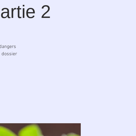
artie 2
 dangers
n dossier