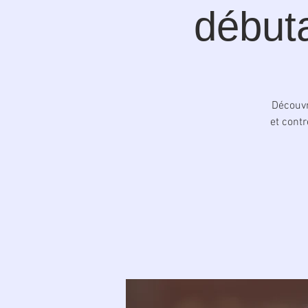
débuta
Découvr
et contr