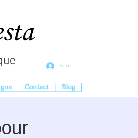
esta
que
Se connecter
igne
Contact
Blog
pour