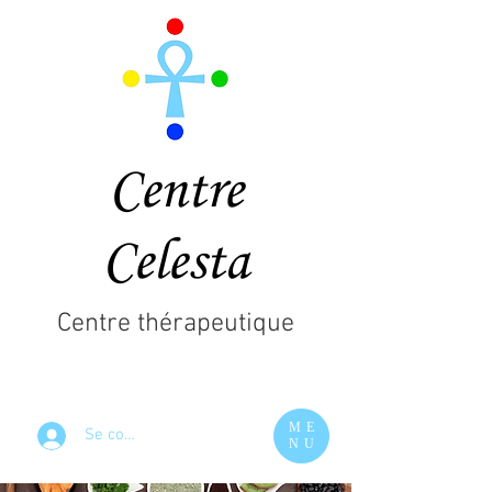
Centre
Celesta
Centre thérapeutique
ME
Se connecter
NU