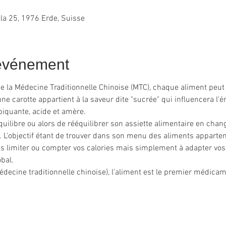
lla 25, 1976 Erde, Suisse
'événement
de la Médecine Traditionnelle Chinoise (MTC), chaque aliment peut 
e carotte appartient à la saveur dite "sucrée" qui influencera l'éne
piquante, acide et amère.
équilibre ou alors de rééquilibrer son assiette alimentaire en cha
. L'objectif étant de trouver dans son menu des aliments apparte
s limiter ou compter vos calories mais simplement à adapter vos 
obal.
édecine traditionnelle chinoise), l'aliment est le premier médicam