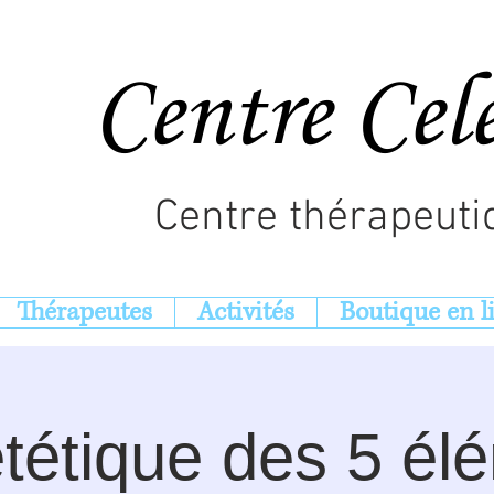
Centre Cel
Centre thérapeuti
Thérapeutes
Activités
Boutique en l
ététique des 5 él