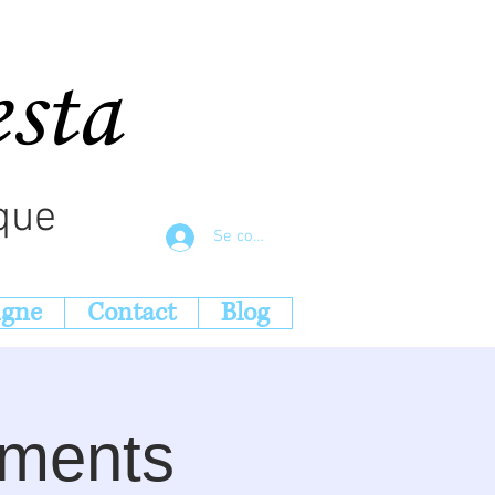
esta
que
Se connecter
igne
Contact
Blog
éments