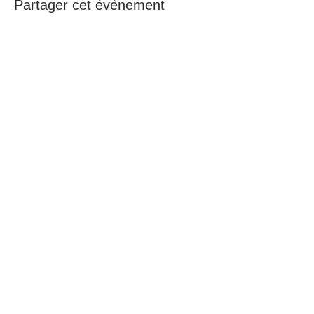
Partager cet événement
Heures d'ouverture du Centre
En tout temps, selon rendez-vous convenu
ou selon les activités
Heures d'ouverture de la boutique
Sur rendez-vous
Suivez-nous sur Facebook et Pinterest
Contactez-nous
Centre Celesta Sàrl
Rue de Cretalla 25
1976 ERDE