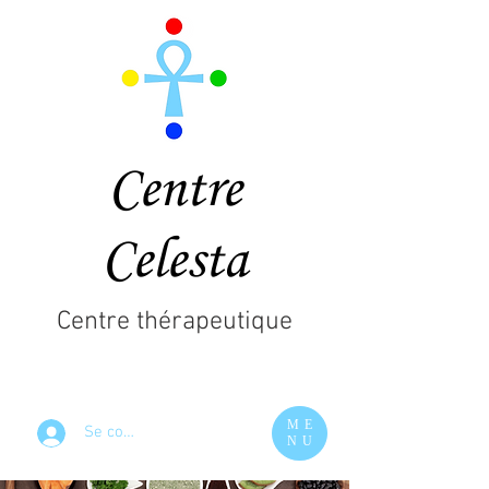
Centre
Celesta
Centre thérapeutique
ME
Se connecter
NU