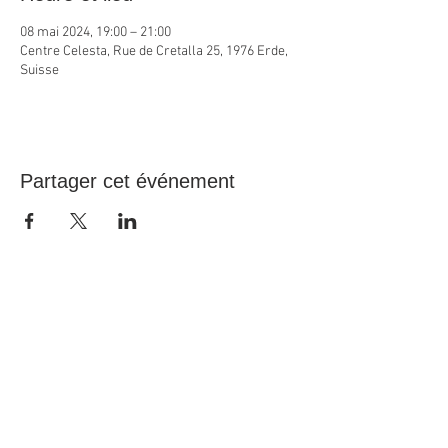
08 mai 2024, 19:00 – 21:00
Centre Celesta, Rue de Cretalla 25, 1976 Erde,
Suisse
Partager cet événement
Heures d'ouverture du Centre
En tout temps, selon rendez-vous convenu
ou selon les activités
Heures d'ouverture de la boutique
Sur rendez-vous
Suivez-nous sur Facebook et Pinterest