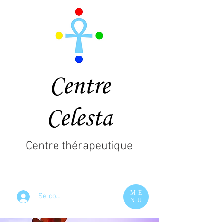
Centre
Celesta
Centre thérapeutique
ME
Se connecter
NU