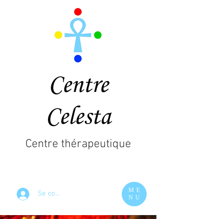
Centre
Celesta
Centre thérapeutique
ME
Se connecter
NU