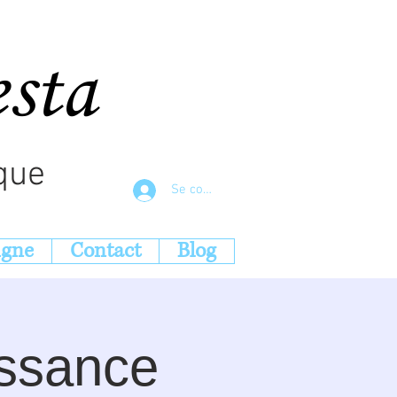
esta
que
Se connecter
igne
Contact
Blog
issance