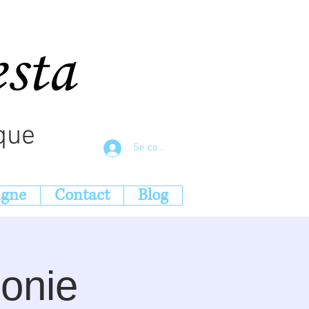
esta
que
Se connecter
igne
Contact
Blog
monie