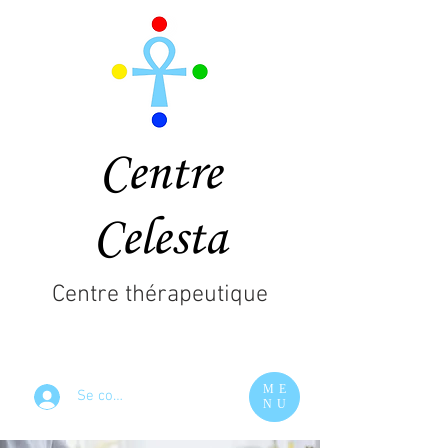
Centre
Celesta
Centre thérapeutique
ME
Se connecter
NU