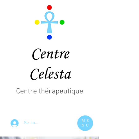
Centre
Celesta
Centre thérapeutique
ME
Se connecter
NU