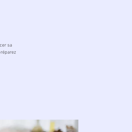
rcer sa
préparez