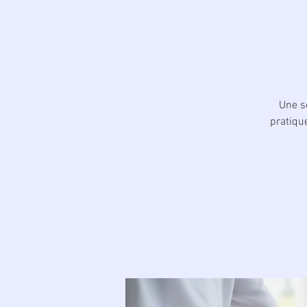
Une so
pratiqu