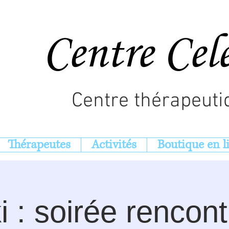
Centre Cel
Centre thérapeuti
Thérapeutes
Activités
Boutique en l
i : soirée rencont