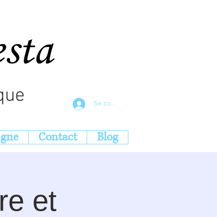
esta
que
Se connecter
igne
Contact
Blog
re et