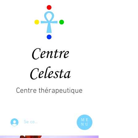
Centre
Celesta
Centre thérapeutique
ME
Se connecter
NU