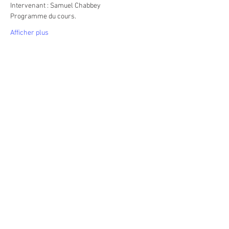
Intervenant : Samuel Chabbey
Programme du cours.
Afficher plus
Partager cet événement
Heures d'ouverture du Centre
En tout temps, selon rendez-vous convenu
ou selon les activités
Heures d'ouverture de la boutique
Sur rendez-vous
Suivez-nous sur Facebook et Pinterest