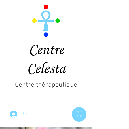
Centre
Celesta
Centre thérapeutique
ME
Se connecter
NU