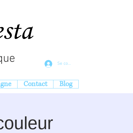
esta
que
Se connecter
igne
Contact
Blog
couleur