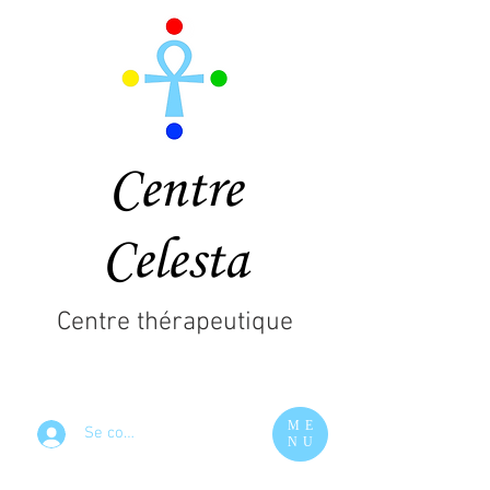
Centre
Celesta
Centre thérapeutique
ME
Se connecter
NU