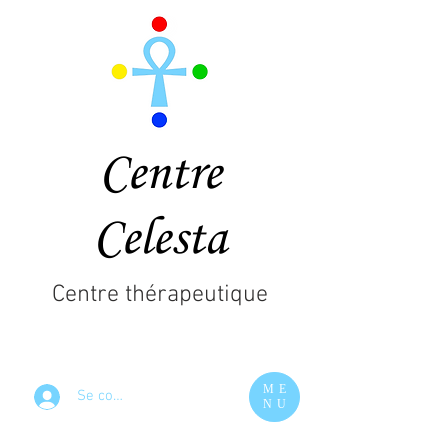
Centre
Celesta
Centre thérapeutique
ME
Se connecter
NU