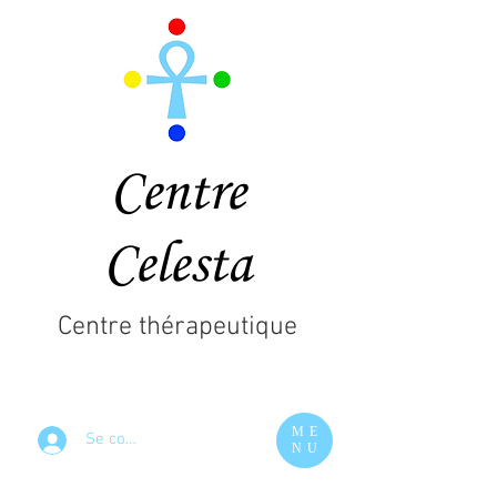
Centre
Celesta
Centre thérapeutique
ME
Se connecter
NU