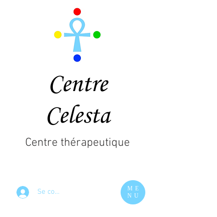
Centre
Celesta
Centre thérapeutique
ME
Se connecter
NU