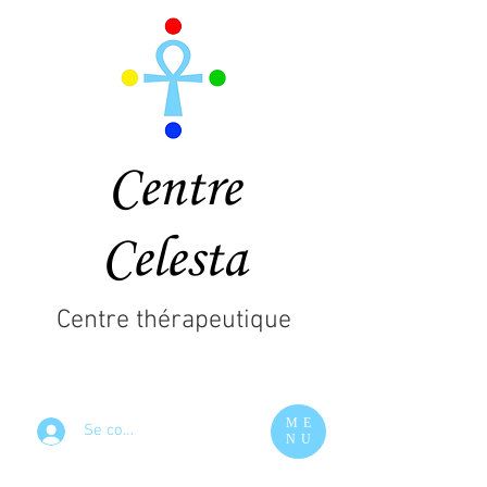
Centre
Celesta
Centre thérapeutique
ME
Se connecter
NU