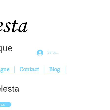
esta
que
Se connecter
igne
Contact
Blog
lesta
rps