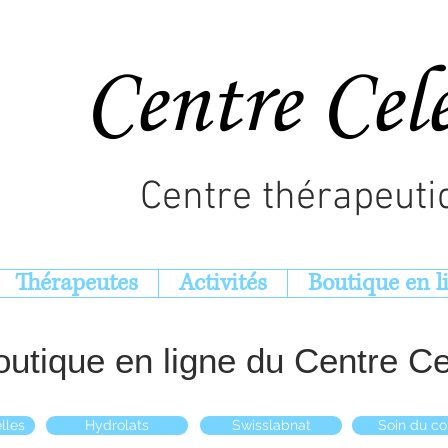
Centre Cel
Centre thérapeuti
Thérapeutes
Activités
Boutique en l
outique en ligne du Centre Ce
lles
Hydrolats
Swisslabnat
Soin du co