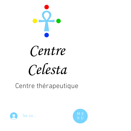
Centre
Celesta
Centre thérapeutique
ME
Se connecter
NU