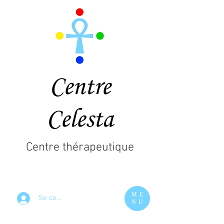
Centre
Celesta
Centre thérapeutique
ME
Se connecter
NU