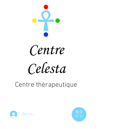
Centre
Celesta
Centre thérapeutique
ME
Se connecter
NU