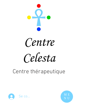
Centre
Celesta
Centre thérapeutique
ME
Se connecter
NU