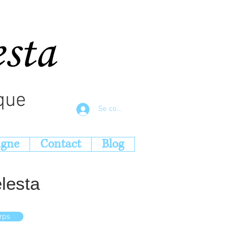
esta
que
Se connecter
igne
Contact
Blog
lesta
rps