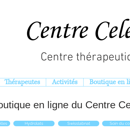
Centre Cel
Centre thérapeuti
Thérapeutes
Activités
Boutique en l
outique en ligne du Centre Ce
lles
Hydrolats
Swisslabnat
Soin du co