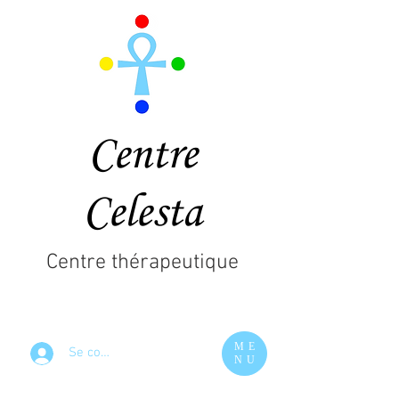
Centre
Celesta
Centre thérapeutique
ME
Se connecter
NU