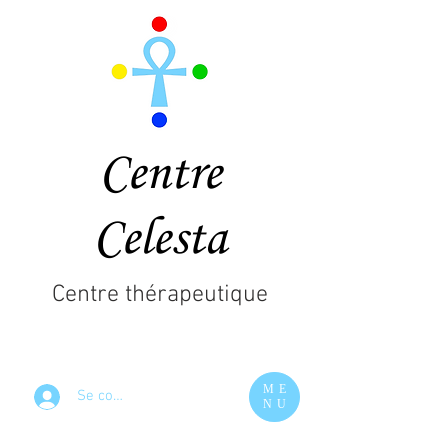
Centre
Celesta
Centre thérapeutique
ME
Se connecter
NU