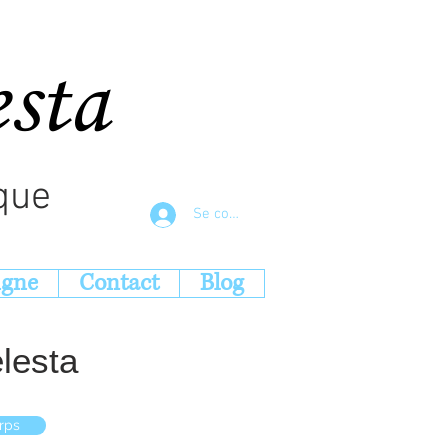
esta
que
Se connecter
igne
Contact
Blog
lesta
rps