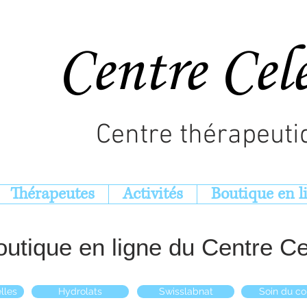
Centre Cel
Centre thérapeuti
Thérapeutes
Activités
Boutique en l
outique en ligne du Centre Ce
lles
Hydrolats
Swisslabnat
Soin du co