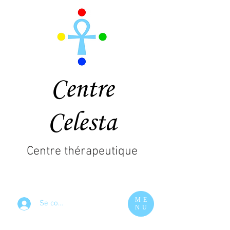
Centre
Celesta
Centre thérapeutique
ME
Se connecter
NU